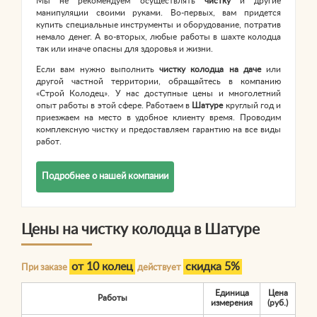
Мы не рекомендуем осуществлять
чистку
и другие
манипуляции своими руками. Во-первых, вам придется
купить специальные инструменты и оборудование, потратив
немало денег. А во-вторых, любые работы в шахте колодца
так или иначе опасны для здоровья и жизни.
Если вам нужно выполнить
чистку колодца на даче
или
другой частной территории, обращайтесь в компанию
«Строй Колодец». У нас доступные цены и многолетний
опыт работы в этой сфере. Работаем в
Шатуре
круглый год и
приезжаем на место в удобное клиенту время. Проводим
комплексную чистку и предоставляем гарантию на все виды
работ.
Подробнее о нашей компании
Цены на чистку колодца в Шатуре
от 10 колец
скидка 5%
При заказе
действует
Единица
Цена
Работы
измерения
(руб.)