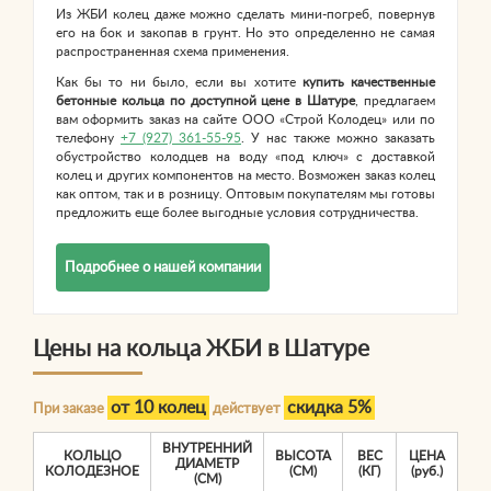
Из ЖБИ колец даже можно сделать мини-погреб, повернув
его на бок и закопав в грунт. Но это определенно не самая
распространенная схема применения.
Как бы то ни было, если вы хотите
купить качественные
бетонные кольца по доступной цене в Шатуре
, предлагаем
вам оформить заказ на сайте ООО «Строй Колодец» или по
телефону
+7 (927) 361-55-95
. У нас также можно заказать
обустройство колодцев на воду «под ключ» с доставкой
колец и других компонентов на место. Возможен заказ колец
как оптом, так и в розницу. Оптовым покупателям мы готовы
предложить еще более выгодные условия сотрудничества.
Подробнее о нашей компании
Цены на кольца ЖБИ в Шатуре
от 10 колец
скидка 5%
При заказе
действует
ВНУТРЕННИЙ
КОЛЬЦО
ВЫСОТА
ВЕС
ЦЕНА
ДИАМЕТР
КОЛОДЕЗНОЕ
(СМ)
(КГ)
(руб.)
(СМ)