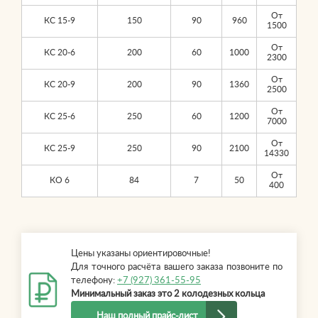
От
КС 15-9
150
90
960
1500
От
КС 20-6
200
60
1000
2300
От
КС 20-9
200
90
1360
2500
От
КС 25-6
250
60
1200
7000
От
КС 25-9
250
90
2100
14330
От
КО 6
84
7
50
400
Цены указаны ориентировочные!
Для точного расчёта вашего заказа позвоните по
телефону:
+7 (927) 361-55-95
Минимальный заказ это 2 колодезных кольца
Наш полный прайс-лист