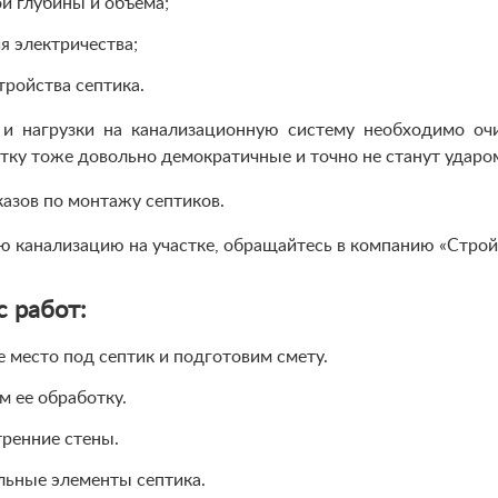
й глубины и объема;
я электричества;
тройства септика.
 и нагрузки на канализационную систему необходимо оч
стку тоже довольно демократичные и точно не станут удар
казов по монтажу септиков.
ю канализацию на участке, обращайтесь в компанию «Стро
 работ:
 место под септик и подготовим смету.
м ее обработку.
тренние стены.
льные элементы септика.