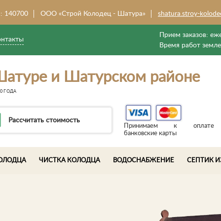
: 140700
ООО «Строй Колодец - Шатура»
shatura.stroy-kolode
Прием заказов:
еже
онтакты
Время работ земл
Шатуре и Шатурском районе
0 ГОДА
Рассчитать стоимость
Принимаем к оплате
банковские карты
ОЛОДЦА
ЧИСТКА КОЛОДЦА
ВОДОСНАБЖЕНИЕ
СЕПТИК И