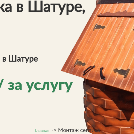
а в Шатуре,
а в Шатуре
/ за услугу
->
Монтаж септика
Главная