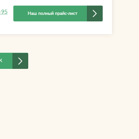
-95
Наш полный прайс-лист
К