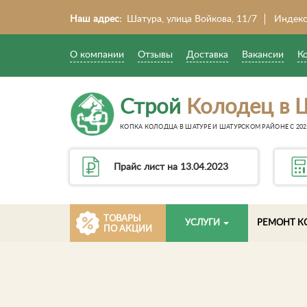
Наш адрес:
Шатура, улица Войкова, 11/7
Индекс
О компании
Отзывы
Доставка
Вакансии
К
Строй
Колодец в 
КОПКА КОЛОДЦА В ШАТУРЕ И ШАТУРСКОМ РАЙОНЕ С 202
Прайс лист на 13.04.2023
ТОВАРЫ
УСЛУГИ
РЕМОНТ К
ПО АКЦИИ