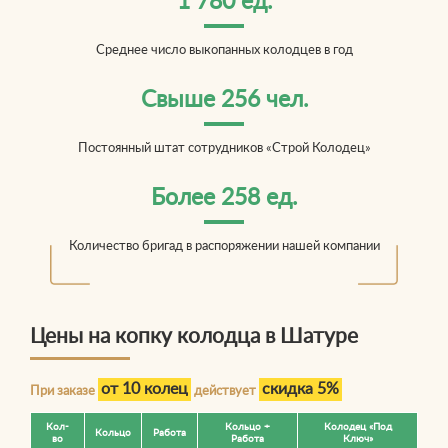
1 780 ед.
Среднее число выкопанных колодцев в год
Свыше 256 чел.
Постоянный штат сотрудников «Строй Колодец»
Более 258 ед.
Количество бригад в распоряжении нашей компании
Цены на копку колодца в Шатуре
от 10 колец
скидка 5%
При заказе
действует
Кол-
Кольцо +
Колодец «Под
Кольцо
Работа
во
Работа
Ключ»