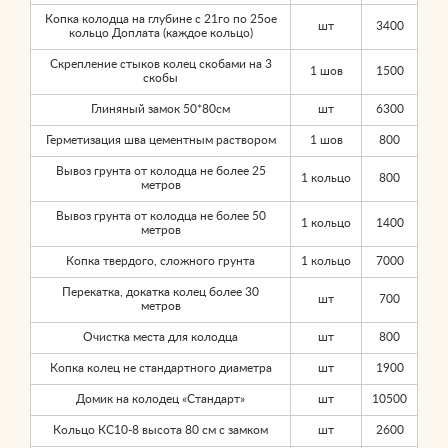
Копка колодца на глубине с 21го по 25ое
шт
3400
кольцо Доплата (каждое кольцо)
Скрепление стыков колец скобами на 3
1 шов
1500
скобы
Глиняный замок 50*80см
шт
6300
Герметизация шва цементным раствором
1 шов
800
Вывоз грунта от колодца не более 25
1 кольцо
800
метров
Вывоз грунта от колодца не более 50
1 кольцо
1400
метров
Копка твердого, сложного грунта
1 кольцо
7000
Перекатка, докатка колец более 30
шт
700
метров
Очистка места для колодца
шт
800
Копка колец не стандартного диаметра
шт
1900
Домик на колодец «Стандарт»
шт
10500
Кольцо КС10-8 высота 80 см с замком
шт
2600