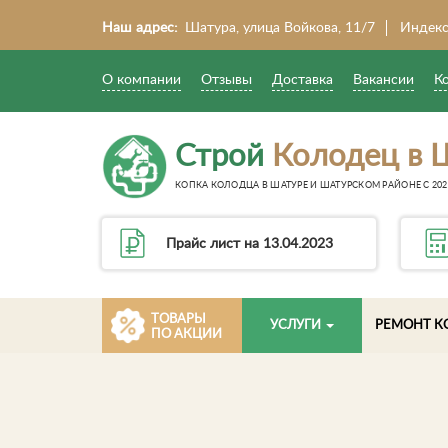
Наш адрес:
Шатура, улица Войкова, 11/7
Индекс
О компании
Отзывы
Доставка
Вакансии
К
Строй
Колодец в 
КОПКА КОЛОДЦА В ШАТУРЕ И ШАТУРСКОМ РАЙОНЕ С 202
Прайс лист на 13.04.2023
ТОВАРЫ
УСЛУГИ
РЕМОНТ К
ПО АКЦИИ