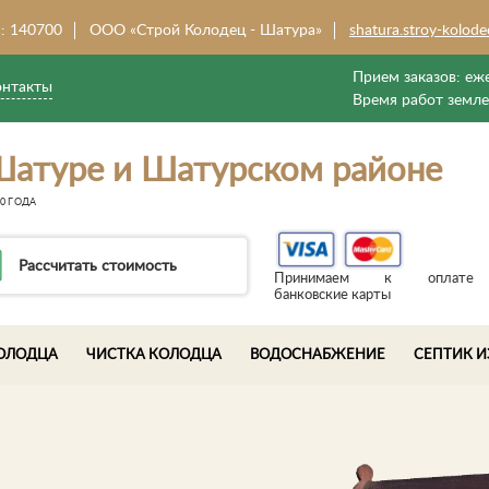
: 140700
ООО «Строй Колодец - Шатура»
shatura.stroy-kolode
Прием заказов:
еже
онтакты
Время работ земл
Шатуре и Шатурском районе
0 ГОДА
Рассчитать стоимость
Принимаем к оплате
банковские карты
ОЛОДЦА
ЧИСТКА КОЛОДЦА
ВОДОСНАБЖЕНИЕ
СЕПТИК И