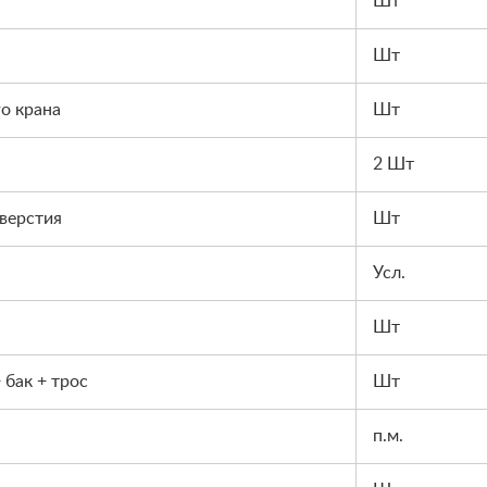
Шт
Шт
о крана
Шт
2 Шт
тверстия
Шт
Усл.
Шт
 бак + трос
Шт
п.м.