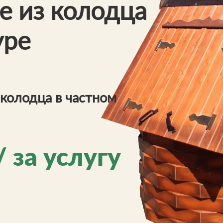
е из колодца
уре
колодца в частном
/ за услугу